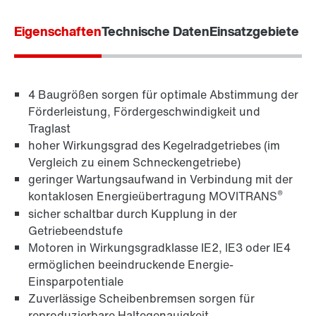
Eigenschaften
Contact form
Technische Daten
Einsatzgebiete
Worldwide locations
Location/Romania
4 Baugrößen sorgen für optimale Abstimmung der
Förderleistung, Fördergeschwindigkeit und
Traglast
hoher Wirkungsgrad des Kegelradgetriebes (im
Vergleich zu einem Schneckengetriebe)
geringer Wartungsaufwand in Verbindung mit der
®
kontaklosen Energieübertragung MOVITRANS
TorqLOC®-Klemmverbindung
sicher schaltbar durch Kupplung in der
Getriebeendstufe
Motoren in Wirkungsgradklasse IE2, IE3 oder IE4
ermöglichen beeindruckende Energie-
Einsparpotentiale
Zuverlässige Scheibenbremsen sorgen für
reproduzierbare Haltegenauigkeit