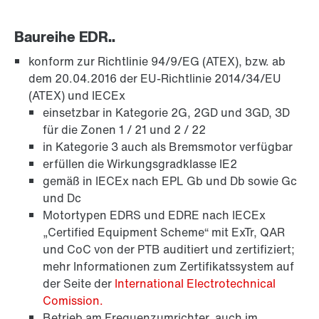
Baureihe EDR..
konform zur Richtlinie 94/9/EG (ATEX), bzw. ab
dem 20.04.2016 der EU-Richtlinie 2014/34/EU
(ATEX) und IECEx
einsetzbar in Kategorie 2G, 2GD und 3GD, 3D
für die Zonen 1 / 21 und 2 / 22
in Kategorie 3 auch als Bremsmotor verfügbar
erfüllen die Wirkungsgradklasse IE2
gemäß in IECEx nach EPL Gb und Db sowie Gc
und Dc
Schmierstoffe
Motortypen EDRS und EDRE nach IECEx
„Certified Equipment Scheme“ mit ExTr, QAR
und CoC von der PTB auditiert und zertifiziert;
mehr Informationen zum Zertifikatssystem auf
Bremsen BE..
der Seite der
International Electrotechnical
Comission.
Betrieb am Frequenzumrichter, auch im