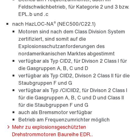
Feldschwächbetrieb, für Kategorie 2 und 3 bzw.
Geber
EPL.b und .c
®
nach HazLOC-NA
(NEC500/C22.1)
Motoren sind nach dem Class Division System
zertifiziert, sind somit auf die
Diagnose-Einheiten Option /DUE
Explosionsschutzanforderungen des
nordamerikanischen Marktes abgestimmt
verfügbar als Typ CID2, für Divison 2 Class I für
die Gasgruppen A, B, C und D
Wellendichtringe
verfügbar als Typ CIID2, Divison 2 Class II für die
Staubgruppen F und G
verfügbar als Typ /CICIID2, für Divison 2 Class I
für die Gasgruppen A, B, C und D und Class II
Sonstige Zusatzausführungen
für die Staubgruppen F und G
auch als Bremsmotor verfügbar
Betrieb am Frequenzumrichter möglich
Mehr zu explosionsgeschützten
Drehstrommotoren Baureihe EDR..