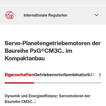
Durch Aktivierung der PLZ-Suche werden von Google
Daten in die USA übertragen. Mehr in unseren
Datenschutzhinweisen
.
Servo-Planetengetriebemotoren der
Baureihe PxG®CM3C.. im
Kompaktanbau
Contact form
Worldwide locations
Location/Romania
Eigenschaften
Getriebemotorkombinatorik
Einsatz
Dynamik und Energieeffizienz: Servomotoren der
Baureihe CM3C..: