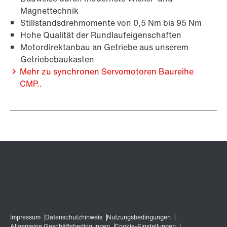
Magnettechnik
Stillstandsdrehmomente von 0,5 Nm bis 95 Nm
Hohe Qualität der Rundlaufeigenschaften
Motordirektanbau an Getriebe aus unserem
Getriebebaukasten
Langzeit-Gewährleistung
Mehr zu synchronen Servomotoren Baureihe
CMP..