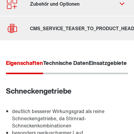
Contact form
Worldwide locations
Location/Romania
Eigenschaften
Technische Daten
Einsatzgebiete
Antriebsauslegung
Produktkonfigurator
Ersatzprodukt auswählen
Schneckengetriebe
CMS_SERVICE_TEASER_TO_PRODUCT_GET_OVER
TorqLOC®-Klemmverbindung
deutlich besserer Wirkungsgrad als reine
VIEW
Schneckengetriebe, da Stirnrad-
Online Support
Schneckenkombinationen
besonders geräuscharmer Lauf