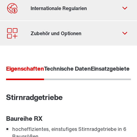
Durch Aktivierung der PLZ-Suche werden von Google
Daten in die USA übertragen. Mehr in unseren
Datenschutzhinweisen
.
Eigenschaften
Contact form
Technische Daten
Einsatzgebiete
Worldwide locations
Location/Romania
Stirnradgetriebe
Baureihe RX
hocheffizientes, einstufiges Stirnradgetriebe in 6
Baugrößen