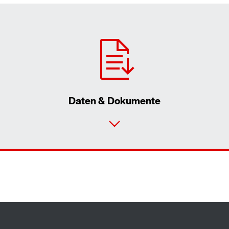
Daten & Dokumente
Durch Aktivierung der PLZ-Suche werden von
Google Daten in die USA übertragen. Mehr in
unseren
Datenschutzhinweisen
.