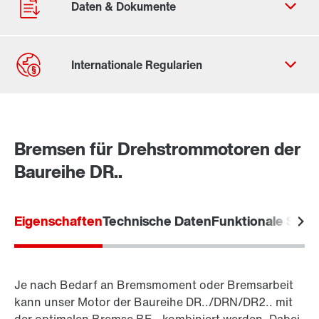
Durch Aktivierung der PLZ-Suche werden von Google
Daten in die USA übertragen. Mehr in unseren
Datenschutzhinweisen
.
Bremsen für Drehstrommotoren der
Baureihe DR..
Contact form
Eigenschaften
Technische Daten
Funktionale Siche
Worldwide locations
Location/Romania
Je nach Bedarf an Bremsmoment oder Bremsarbeit
kann unser Motor der Baureihe DR../DRN/DR2.. mit