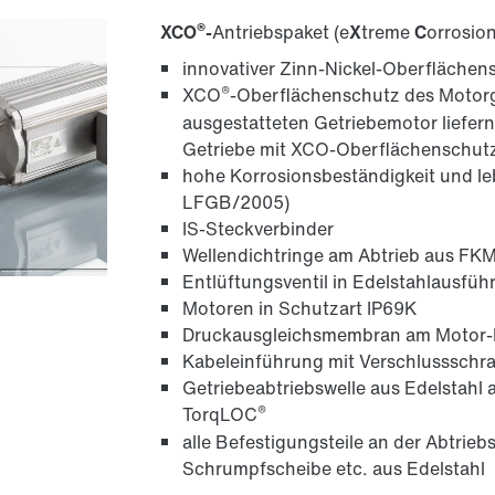
®
XCO
-
Antriebspaket
(e
X
treme
C
orrosio
innovativer Zinn-Nickel-Oberflächen
®
XCO
-Oberflächenschutz des Motorg
ausgestatteten Getriebemotor liefern
Getriebe mit XCO-Oberflächenschut
hohe Korrosionsbeständigkeit und l
LFGB/2005)
IS-Steckverbinder
Wellendichtringe am Abtrieb aus FK
Entlüftungsventil in Edelstahlausfüh
Motoren in Schutzart IP69K
Druckausgleichsmembran am Motor
Kabeleinführung mit Verschlussschr
Getriebeabtriebswelle aus Edelstahl a
®
TorqLOC
alle Befestigungsteile an der Abtrie
Schrumpfscheibe etc. aus Edelstahl