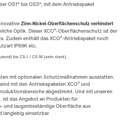
ber OS1* bis OS3*, mit dem Antriebspaket
nnovative
Zinn-Nickel-Oberflächenschutz verhindert
®
nliche Optik. Dieser XCO
-Oberflächenschutz ist der
®
ts. Zudem enthält das XCO
-Antriebspaket noch
tzart IP69K etc.
tend) bis C5-I / C5-M (sehr stark).
nten mit optionalen Schutzmaßnahmen ausstatten.
®
sind mit den Antriebspaketen XCO
und
 Produktionsbereiche abgestimmt. Und mit unseren
.
ist das Angebot an Produkten für
re- und laugenbeständige Oberfläche aus
d langlebig einsetzbar.