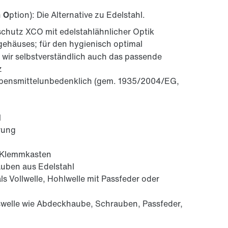
n
O
ption): Die Alternative zu Edelstahl.
schutz XCO mit edelstahlähnlicher Optik
ehäuses; für den hygienisch optimal
 wir selbstverständlich auch das passende
z
ebensmittelunbedenklich (gem. 1935/2004/EG,
M
rung
-Klemmkasten
auben aus Edelstahl
ls Vollwelle, Hohlwelle mit Passfeder oder
bswelle wie Abdeckhaube, Schrauben, Passfeder,