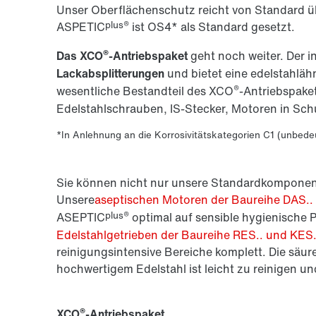
Unser Oberflächenschutz reicht von Standard ü
plus®
ASPETIC
ist OS4* als Standard gesetzt.
®
Das XCO
-Antriebspaket
geht noch weiter. Der i
Lackabsplitterungen
und bietet eine edelstahläh
®
wesentliche Bestandteil des XCO
-Antriebspake
Edelstahlschrauben, IS-Stecker, Motoren in Schu
*In Anlehnung an die Korrosivitätskategorien C1 (unbedeu
Sie können nicht nur unsere Standardkompone
Unsere
aseptischen Motoren der Baureihe DAS..
plus®
ASEPTIC
optimal auf sensible hygienische
Edelstahlgetrieben der Baureihe RES.. und KES.
reinigungsintensive Bereiche komplett. Die säu
hochwertigem Edelstahl ist leicht zu reinigen un
®
XCO
-Antriebspaket