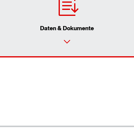
Daten & Dokumente
Durch Aktivierung der PLZ-Suche werden von
Google Daten in die USA übertragen. Mehr in
unseren
Datenschutzhinweisen
.